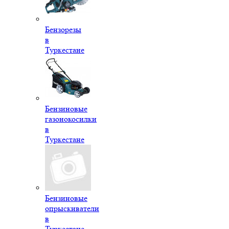
Бензорезы
в
Туркестане
Бензиновые
газонокосилки
в
Туркестане
Бензиновые
опрыскиватели
в
Туркестане