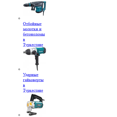
Отбойные
молотки и
бетоноломы
в
Туркестане
Ударные
гайковерты
в
Туркестане