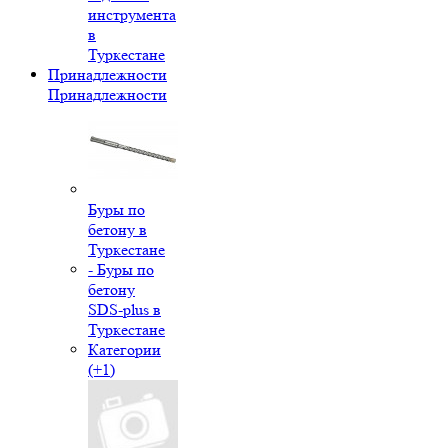
инструмента
в
Туркестане
Принадлежности
Принадлежности
Буры по
бетону в
Туркестане
- Буры по
бетону
SDS-plus в
Туркестане
Категории
(+1)