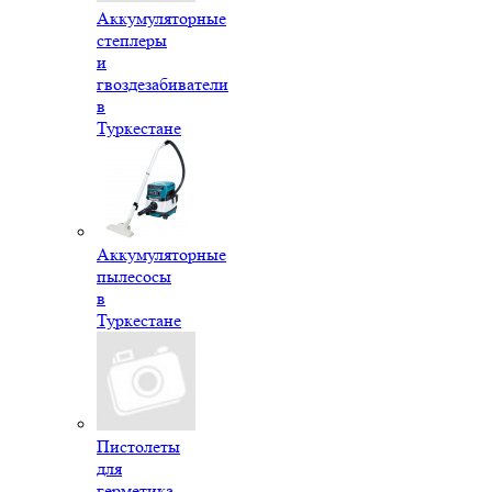
Аккумуляторные
степлеры
и
гвоздезабиватели
в
Туркестане
Аккумуляторные
пылесосы
в
Туркестане
Пистолеты
для
герметика