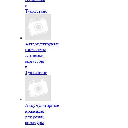
в
Туркестане
Аккумуляторные
пистолеты
для вязки
арматуры
в
Туркестане
Аккумуляторные
ножницы
для резки
арматуры