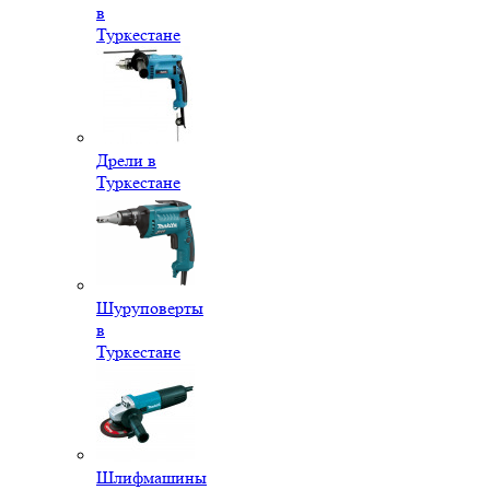
в
Туркестане
Дрели в
Туркестане
Шуруповерты
в
Туркестане
Шлифмашины