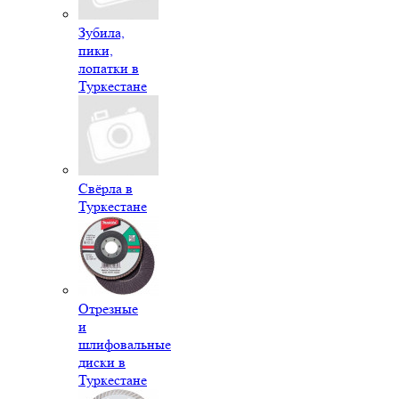
Зубила,
пики,
лопатки в
Туркестане
Свёрла в
Туркестане
Отрезные
и
шлифовальные
диски в
Туркестане