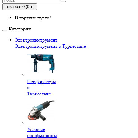
Товаров: 0 (0тг.)
В корзине пусто!
Категории
Электроинструмент
Электроинструмент в Туркестане
Перфораторы
в
Туркестане
Угловые
шлифмашины