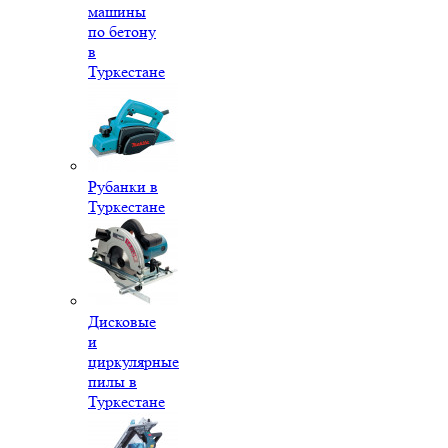
машины
по бетону
в
Туркестане
Рубанки в
Туркестане
Дисковые
и
циркулярные
пилы в
Туркестане