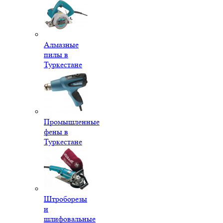
Алмазные
пилы в
Туркестане
Промышленные
фены в
Туркестане
Штроборезы
и
шлифовальные