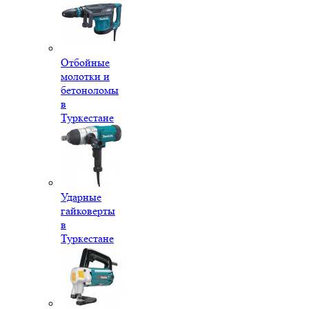
Отбойные
молотки и
бетоноломы
в
Туркестане
Ударные
гайковерты
в
Туркестане