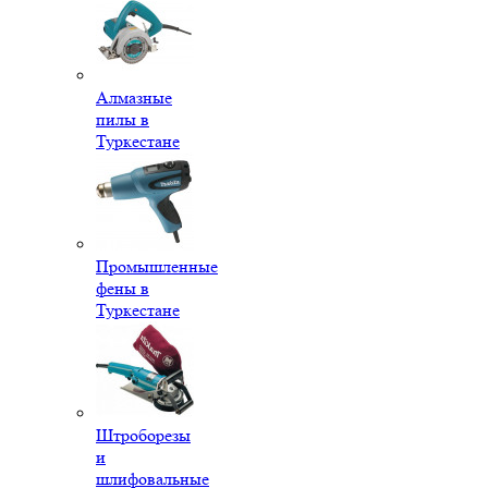
Алмазные
пилы в
Туркестане
Промышленные
фены в
Туркестане
Штроборезы
и
шлифовальные