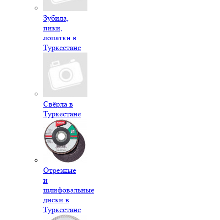
Зубила,
пики,
лопатки в
Туркестане
Свёрла в
Туркестане
Отрезные
и
шлифовальные
диски в
Туркестане