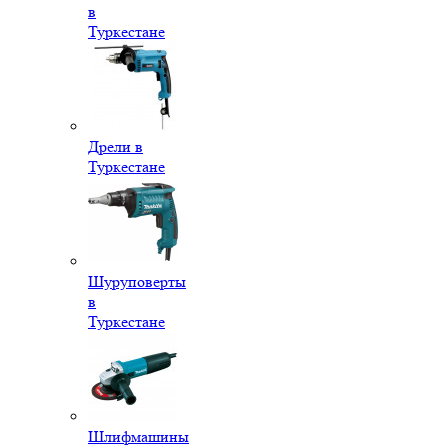
в
Туркестане
Дрели в
Туркестане
Шуруповерты
в
Туркестане
Шлифмашины