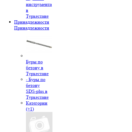
инструмента
в
Туркестане
Принадлежности
Принадлежности
Буры по
бетону в
Туркестане
- Буры по
бетону
SDS-plus в
Туркестане
Категории
(+1)