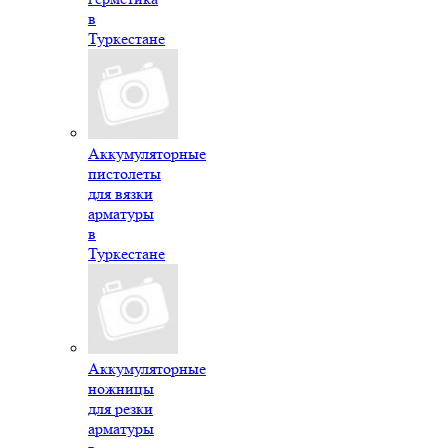
в
Туркестане
Аккумуляторные
пистолеты
для вязки
арматуры
в
Туркестане
Аккумуляторные
ножницы
для резки
арматуры