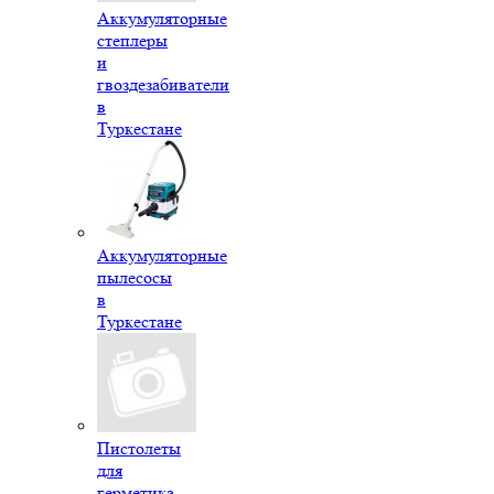
Аккумуляторные
степлеры
и
гвоздезабиватели
в
Туркестане
Аккумуляторные
пылесосы
в
Туркестане
Пистолеты
для
герметика