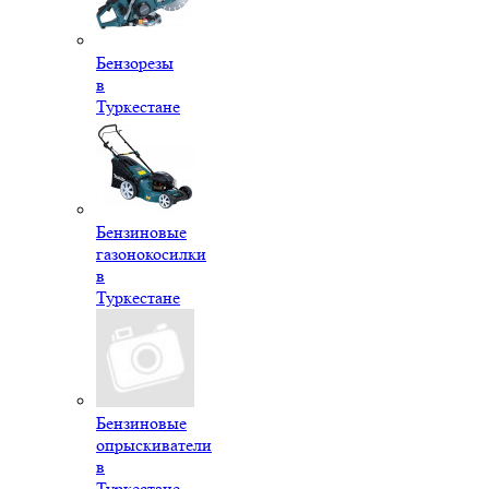
Бензорезы
в
Туркестане
Бензиновые
газонокосилки
в
Туркестане
Бензиновые
опрыскиватели
в
Туркестане