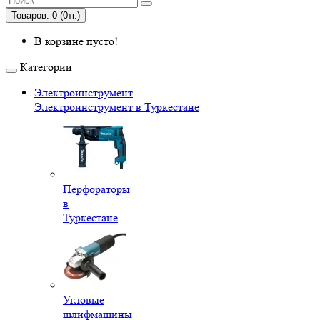
Товаров: 0 (0тг.)
В корзине пусто!
Категории
Электроинструмент
Электроинструмент в Туркестане
Перфораторы
в
Туркестане
Угловые
шлифмашины