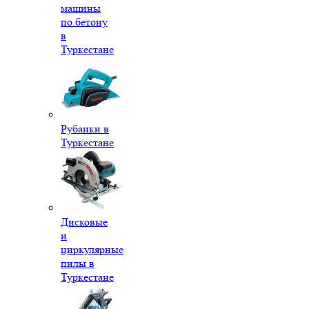
машины
по бетону
в
Туркестане
Рубанки в
Туркестане
Дисковые
и
циркулярные
пилы в
Туркестане