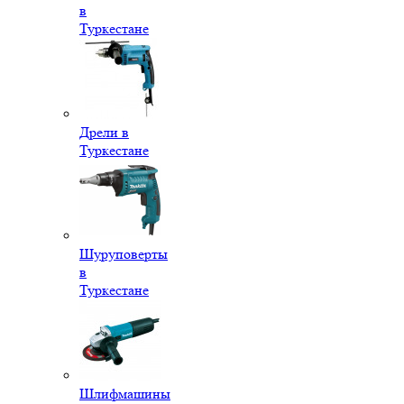
в
Туркестане
Дрели в
Туркестане
Шуруповерты
в
Туркестане
Шлифмашины