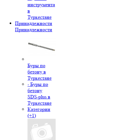
инструмента
в
Туркестане
Принадлежности
Принадлежности
Буры по
бетону в
Туркестане
- Буры по
бетону
SDS-plus в
Туркестане
Категории
(+1)