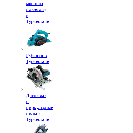
машины
по бетону
в
Туркестане
Рубанки в
Туркестане
Дисковые
и
циркулярные
пилы в
Туркестане