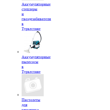
Аккумуляторные
степлеры
и
гвоздезабиватели
в
Туркестане
Аккумуляторные
пылесосы
в
Туркестане
Пистолеты
для
герметика