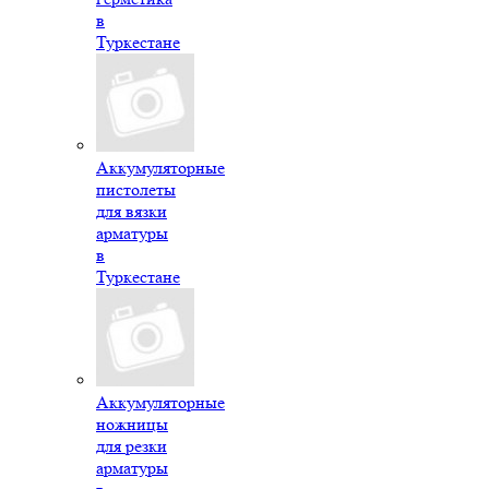
в
Туркестане
Аккумуляторные
пистолеты
для вязки
арматуры
в
Туркестане
Аккумуляторные
ножницы
для резки
арматуры