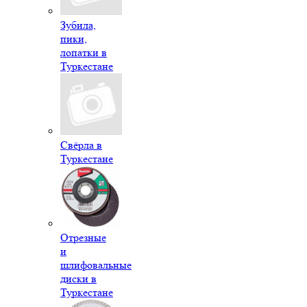
Зубила,
пики,
лопатки в
Туркестане
Свёрла в
Туркестане
Отрезные
и
шлифовальные
диски в
Туркестане