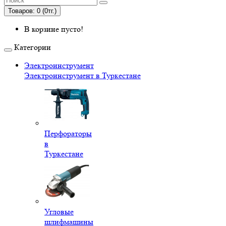
Товаров: 0 (0тг.)
В корзине пусто!
Категории
Электроинструмент
Электроинструмент в Туркестане
Перфораторы
в
Туркестане
Угловые
шлифмашины