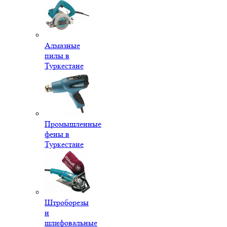
Алмазные
пилы в
Туркестане
Промышленные
фены в
Туркестане
Штроборезы
и
шлифовальные