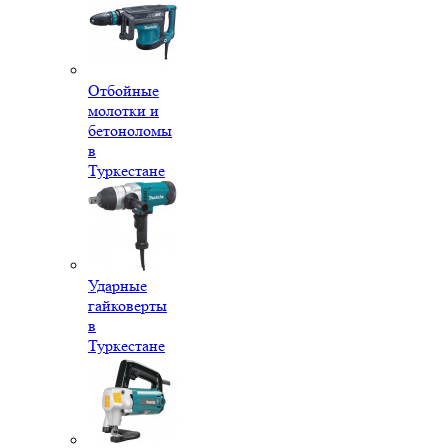
Отбойные
молотки и
бетоноломы
в
Туркестане
Ударные
гайковерты
в
Туркестане