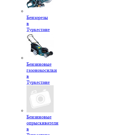
Бензорезы
в
Туркестане
Бензиновые
газонокосилки
в
Туркестане
Бензиновые
опрыскиватели
в
Туркестане